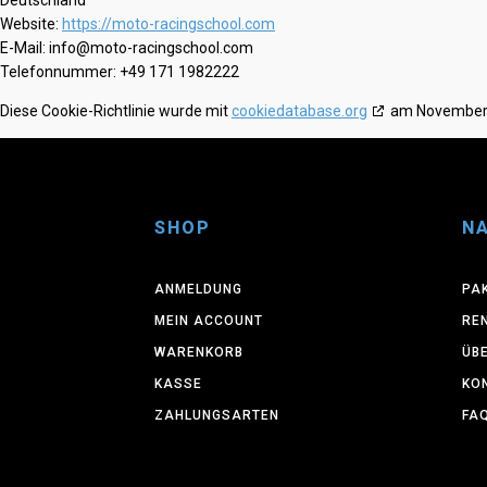
Deutschland
Website:
https://moto-racingschool.com
E-Mail:
info@
moto-racingschool.com
Telefonnummer: +49 171 1982222
Diese Cookie-Richtlinie wurde mit
cookiedatabase.org
am November 1
SHOP
NA
ANMELDUNG
PA
MEIN ACCOUNT
RE
WARENKORB
ÜB
KASSE
KO
ZAHLUNGSARTEN
FA