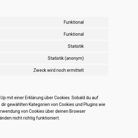
Funktional
Consent
to
Funktional
Consent
service
to
wordpress
Statistik
Consent
service
to
woocommerce
Statistik (anonym)
Consent
service
to
mailchimp
Zweck wird noch ermittelt
Consent
service
to
burst-
service
statistics
sonstiges
Up mit einer Erklärung über Cookies. Sobald du auf
von dir gewählten Kategorien von Cookies und Plugins wie
Verwendung von Cookies über deinen Browser
den nicht richtig funktioniert.