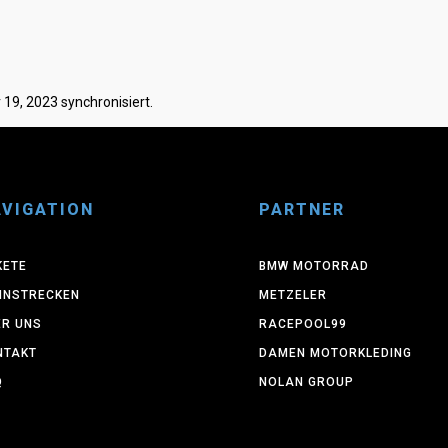
9, 2023 synchronisiert.
VIGATION
PARTNER
KETE
BMW MOTORRAD
NNSTRECKEN
METZELER
ER UNS
RACEPOOL99
NTAKT
DAMEN MOTORKLEDING
Q
NOLAN GROUP