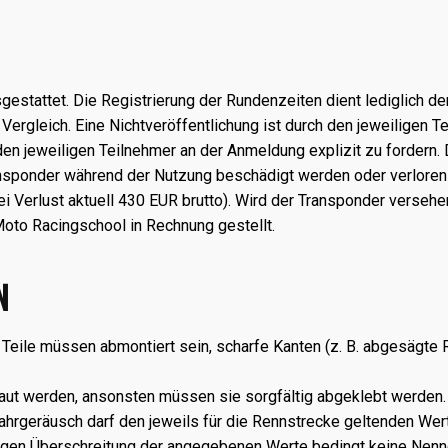
gestattet. Die Registrierung der Rundenzeiten dient lediglich 
ergleich. Eine Nichtveröffentlichung ist durch den jeweiligen T
h den jeweiligen Teilnehmer an der Anmeldung explizit zu fordern
Transponder während der Nutzung beschädigt werden oder verlore
ei Verlust aktuell 430 EUR brutto). Wird der Transponder verse
oto Racingschool in Rechnung gestellt.
N
Teile müssen abmontiert sein, scharfe Kanten (z. B. abgesägte 
baut werden, ansonsten müssen sie sorgfältig abgeklebt werden.
ahrgeräusch darf den jeweils für die Rennstrecke geltenden Wert 
gen Überschreitung der angegebenen Werte bedingt keine Nenng