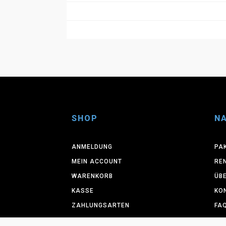
SHOP
NA
ANMELDUNG
PA
MEIN ACCOUNT
RE
WARENKORB
ÜB
KASSE
KO
ZAHLUNGSARTEN
FA