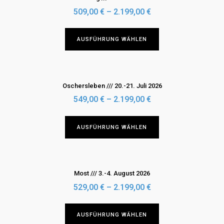
werden
auf.
509,00
€
–
2.199,00
€
Die
Optionen
Dieses
AUSFÜHRUNG WÄHLEN
können
Produkt
auf
weist
der
mehrere
Produktseite
Varianten
Oschersleben /// 20.-21. Juli 2026
gewählt
auf.
549,00
€
–
2.199,00
€
werden
Die
Optionen
Dieses
AUSFÜHRUNG WÄHLEN
können
Produkt
auf
weist
der
mehrere
Produktseite
Varianten
Most /// 3.-4. August 2026
gewählt
auf.
529,00
€
–
2.199,00
€
werden
Die
Optionen
Dieses
AUSFÜHRUNG WÄHLEN
können
Produkt