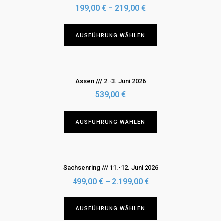
werden
Die
199,00
€
–
219,00
€
Optionen
können
Dieses
AUSFÜHRUNG WÄHLEN
auf
Produkt
der
weist
Produktseite
mehrere
gewählt
Varianten
Assen /// 2.-3. Juni 2026
werden
auf.
539,00
€
Die
Optionen
Dieses
AUSFÜHRUNG WÄHLEN
können
Produkt
auf
weist
der
mehrere
Produktseite
Varianten
Sachsenring /// 11.-12. Juni 2026
gewählt
auf.
499,00
€
–
2.199,00
€
werden
Die
Optionen
Dieses
AUSFÜHRUNG WÄHLEN
können
Produkt