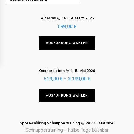
Alcarras /// 16.-19. März 2026
699,00
€
Dieses
AUSFÜHRUNG WÄHLEN
Produkt
weist
mehrere
Varianten
Oschersleben /// 4.-5. Mai 2026
auf.
519,00
€
–
2.199,00
€
Die
Optionen
Dieses
AUSFÜHRUNG WÄHLEN
können
Produkt
auf
weist
der
mehrere
Produktseite
Varianten
Spreewaldring Schnuppertraining /// 29.-31. Mai 2026
gewählt
auf.
Schnuppertraining – halbe Tage buchbar