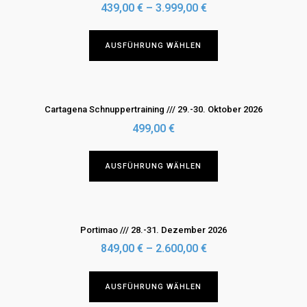
gewählt
auf.
439,00
€
–
3.999,00
€
werden
Die
Optionen
Dieses
AUSFÜHRUNG WÄHLEN
können
Produkt
auf
weist
der
mehrere
Produktseite
Varianten
Cartagena Schnuppertraining /// 29.-30. Oktober 2026
gewählt
auf.
499,00
€
werden
Die
Optionen
Dieses
AUSFÜHRUNG WÄHLEN
können
Produkt
auf
weist
der
mehrere
Produktseite
Varianten
Portimao /// 28.-31. Dezember 2026
gewählt
auf.
849,00
€
–
2.600,00
€
werden
Die
Optionen
Dieses
AUSFÜHRUNG WÄHLEN
können
Produkt