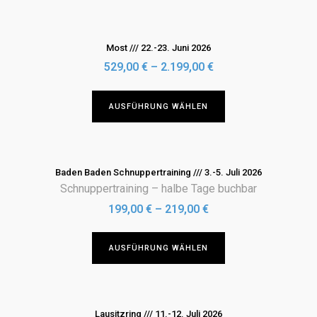
auf
weist
der
mehrere
Produktseite
Varianten
Most /// 22.-23. Juni 2026
gewählt
auf.
529,00
€
–
2.199,00
€
werden
Die
Optionen
Dieses
AUSFÜHRUNG WÄHLEN
können
Produkt
auf
weist
der
mehrere
Produktseite
Varianten
Baden Baden Schnuppertraining /// 3.-5. Juli 2026
gewählt
auf.
Schnuppertraining – halbe Tage buchbar
werden
Die
199,00
€
–
219,00
€
Optionen
können
Dieses
AUSFÜHRUNG WÄHLEN
auf
Produkt
der
weist
Produktseite
mehrere
gewählt
Varianten
Lausitzring /// 11.-12. Juli 2026