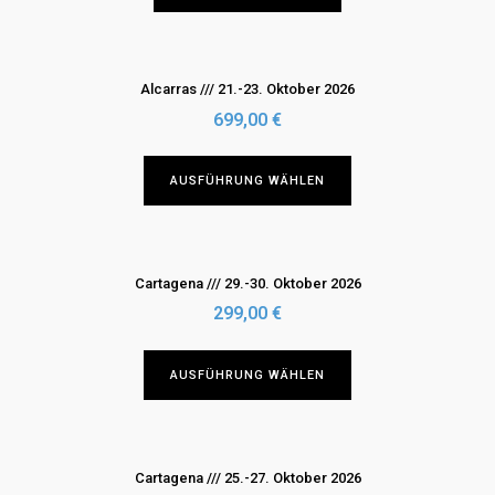
können
auf
der
Produktseite
Alcarras /// 21.-23. Oktober 2026
gewählt
699,00
€
werden
Dieses
AUSFÜHRUNG WÄHLEN
Produkt
weist
mehrere
Varianten
Cartagena /// 29.-30. Oktober 2026
auf.
299,00
€
Die
Optionen
Dieses
AUSFÜHRUNG WÄHLEN
können
Produkt
auf
weist
der
mehrere
Produktseite
Varianten
Cartagena /// 25.-27. Oktober 2026