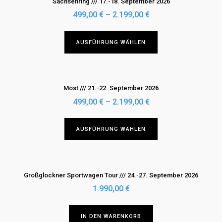
Sachsenring /// 17.-18. September 2026
werden
auf.
499,00
€
–
2.199,00
€
Die
Optionen
Dieses
AUSFÜHRUNG WÄHLEN
können
Produkt
auf
weist
der
mehrere
Produktseite
Varianten
Most /// 21.-22. September 2026
gewählt
auf.
499,00
€
–
2.199,00
€
werden
Die
Optionen
Dieses
AUSFÜHRUNG WÄHLEN
können
Produkt
auf
weist
der
mehrere
Produktseite
Varianten
Großglockner Sportwagen Tour /// 24.-27. September 2026
gewählt
auf.
1.990,00
€
werden
Die
Optionen
IN DEN WARENKORB