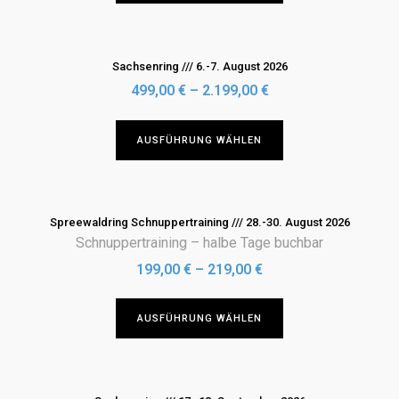
auf
weist
der
mehrere
Produktseite
Varianten
Sachsenring /// 6.-7. August 2026
gewählt
auf.
499,00
€
–
2.199,00
€
werden
Die
Optionen
Dieses
AUSFÜHRUNG WÄHLEN
können
Produkt
auf
weist
der
mehrere
Produktseite
Varianten
Spreewaldring Schnuppertraining /// 28.-30. August 2026
gewählt
auf.
Schnuppertraining – halbe Tage buchbar
werden
Die
199,00
€
–
219,00
€
Optionen
können
Dieses
AUSFÜHRUNG WÄHLEN
auf
Produkt
der
weist
Produktseite
mehrere
gewählt
Varianten