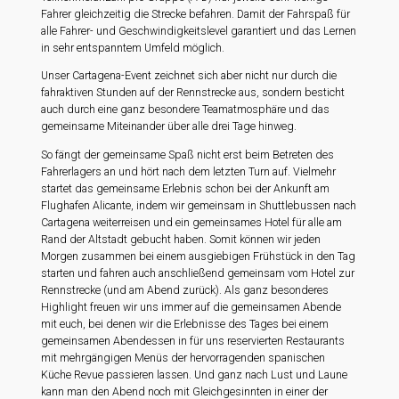
Fahrer gleichzeitig die Strecke befahren. Damit der Fahrspaß für
alle Fahrer- und Geschwindigkeitslevel garantiert und das Lernen
in sehr entspanntem Umfeld möglich.
Unser Cartagena-Event zeichnet sich aber nicht nur durch die
fahraktiven Stunden auf der Rennstrecke aus, sondern besticht
auch durch eine ganz besondere Teamatmosphäre und das
gemeinsame Miteinander über alle drei Tage hinweg.
So fängt der gemeinsame Spaß nicht erst beim Betreten des
Fahrerlagers an und hört nach dem letzten Turn auf. Vielmehr
startet das gemeinsame Erlebnis schon bei der Ankunft am
Flughafen Alicante, indem wir gemeinsam in Shuttlebussen nach
Cartagena weiterreisen und ein gemeinsames Hotel für alle am
Rand der Altstadt gebucht haben. Somit können wir jeden
Morgen zusammen bei einem ausgiebigen Frühstück in den Tag
starten und fahren auch anschließend gemeinsam vom Hotel zur
Rennstrecke (und am Abend zurück). Als ganz besonderes
Highlight freuen wir uns immer auf die gemeinsamen Abende
mit euch, bei denen wir die Erlebnisse des Tages bei einem
gemeinsamen Abendessen in für uns reservierten Restaurants
mit mehrgängigen Menüs der hervorragenden spanischen
Küche Revue passieren lassen. Und ganz nach Lust und Laune
kann man den Abend noch mit Gleichgesinnten in einer der