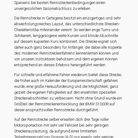
Spaniens bei besten Rennstreckenbedingungen einen
unvergesslichen Saisonabschluss zu erleben.
Die Rennstrecke in Cartagena besitzt ein einzigartiges und sehr
abwechslungsreiches Layout, das unterschiedlichste Strecken-
Charakteristika miteinander vereint. So werden enge Turns und
Schikanen, langgezogene weite Kurven und blinde Abschnitte
auf diesem kupierten Kurs kombiniert. Die Strecke eignet sich
daher auch ganz besonders für Anfänger, die dabei alle Aspekte
des modernen Rennstreckenfahrens kennenlernen können und
von unseren Instruktoren behutsam und dem eigenen Können
entsprechend an dieses Erlebnis herangeführt werden.
Für schnelle und erfahrene Fahrer wiederum bietet diese Strecke,
die früher auch im Kalender der Europameisterschaft gefahren
wurde, eine große Herausforderung und die Möglichkeit, ganz
gezielt die eigenen Fähigkeiten auf den erwähnten speziellen
Streckenabschnitten zu verbessern. Nicht ohne Grund wurde ein
Großteil der Rennstreckenentwicklung der BMW S1000R auf
dieser anspruchsvollen Rennstrecke durchgeführt.
Auf der Rennstrecke selber erwarten dich drei Tage voller
Motorsportaction mit sehr viel Fahrzeit bei sehr geringen
Streckenauslastung, da aufgrund einer limitierten
Teilnehmeranzahl pro Gruppe (A-D) nur jeweils sehr wenige