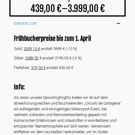
439,00
€
–
3.999,00
€
ÜBERBLICK
Frühbucherpreise bis zum 1. April
Gold:
3599,10 €
anstatt 3999 € (-10 %)
Silber:
2089,05
€ anstatt 2199,00 € (-5 %)
Freifahrer:
379,00 €
anstatt 439,00 €
Info:
Als eines unserer Saisonhighlights bieten wir dir auf dem
abwechslungsreichen und faszinierenden „Circuito de Cartagena“
ein aufregendes und einzigartiges Motorsport-Event, bei
welchem Adrenalin und Rennstreckenfeeling gepaart mit
kulinarischen Erlebnissen und Urlaubsflair in wunderbarer und
entspannter Teamatmosphäre auf dich warten. Gemeinsam
entfliehen wir dem nasskalten Herbstwetter, um im Süden