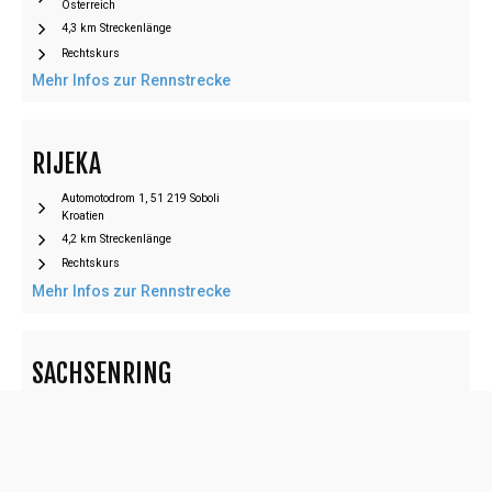
Österreich
4,3 km Streckenlänge
Rechtskurs
Mehr Infos zur Rennstrecke
RIJEKA
Automotodrom 1, 51 219 Soboli
Kroatien
4,2 km Streckenlänge
Rechtskurs
Mehr Infos zur Rennstrecke
SACHSENRING
Am Sachsenring 2, 09353 Oberlungwitz
Deutschland
3,7 km Streckenlänge
Linkskurs